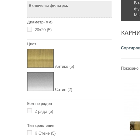
В 
Включены фильтры:
фу
Мы
Диаметр (мм)
20х20
(5)
КАРН
Цвет
Сортиров
Антико
(5)
Показано 
Сатин
(2)
Кол-во рядов
2 ряда
(5)
Тип крепления
К Стене
(5)