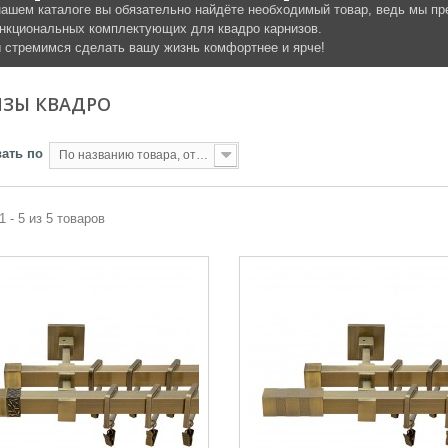
нашем каталоге вы обязательно найдёте необходимый товар, ведь мы 
нкциональных комплектующих для квадро карнизов.
 стремимся сделать вашу жизнь комфортнее и ярче!
ИЗЫ КВАДРО
ать по
По названию товара, от А до Я
1 - 5 из 5 товаров