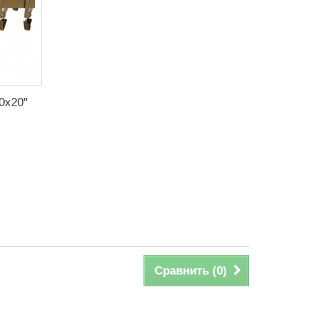
0х20"
Сравнить (
0
)