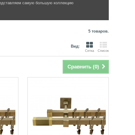
представляем самую большую коллекцию
5 товаров.
Вид:
Сетка
Список
Сравнить (
0
)