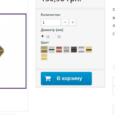
С
Количество
М
П
Диаметр (мм)
Г
16
25
Цвет
В корзину