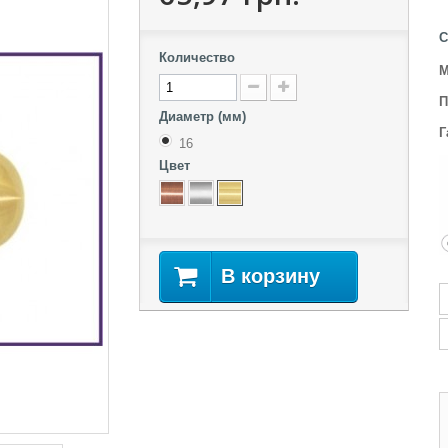
С
Количество
М
П
Диаметр (мм)
Г
16
Цвет
В корзину