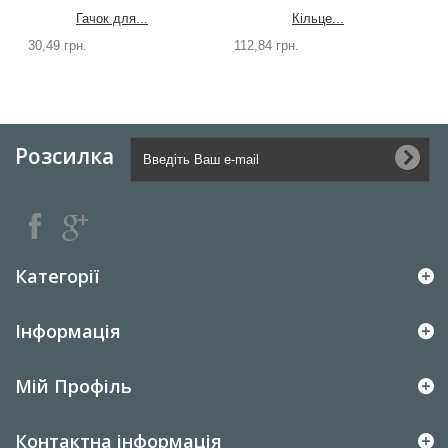
Гачок для...
Кільце...
30,49 грн.
112,84 грн.
1
Розсилка
Категорії
Інформація
Мій Профіль
Контактна інформація