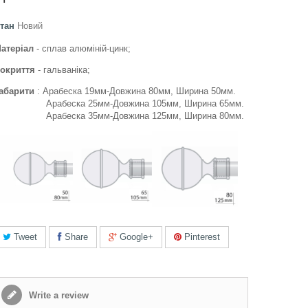
тан
Новий
атеріал
- сплав алюміній-цинк;
окриття
- гальваніка;
абарити
: Арабеска 19мм-Довжина 80мм, Ширина 50мм.
Арабеска 25мм-Довжина 105мм, Ширина 65мм.
рабеска 35мм-Довжина 125мм, Ширина 80мм.
Tweet
Share
Google+
Pinterest
Write a review