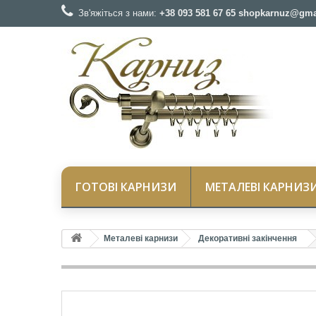
Зв'яжіться з нами:
+38 093 581 67 65 shopkarnuz@gma
ГОТОВІ КАРНИЗИ
МЕТАЛЕВІ КАРНИЗ
Металеві карнизи
Декоративні закінчення