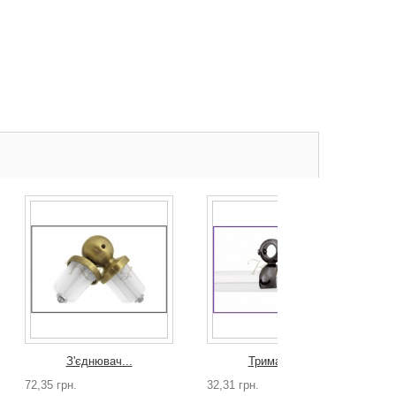
З'єднювач...
Тримач 3-ї...
72,35 грн.
32,31 грн.
2