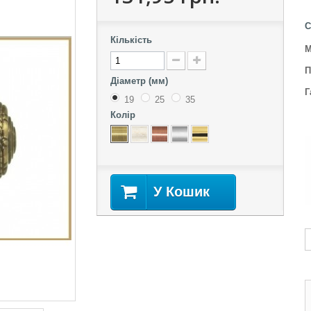
С
Кількість
М
П
Діаметр (мм)
Г
19
25
35
Колір
А
У Кошик