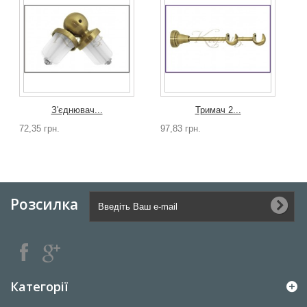
З'єднювач...
Тримач 2...
72,35 грн.
97,83 грн.
3
Розсилка
Категорії