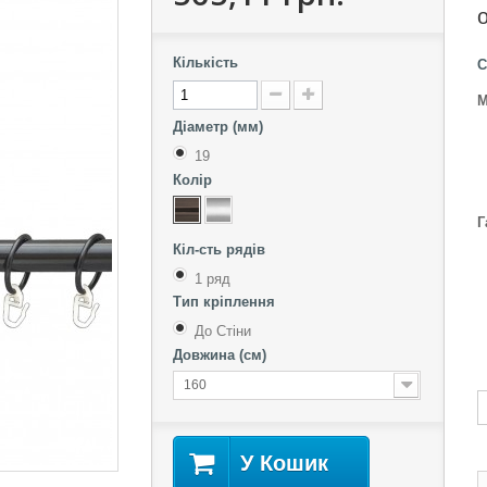
Кількість
С
М
Діаметр (мм)
19
Колір
Г
Кіл-сть рядів
1 ряд
Тип кріплення
До Стіни
Довжина (см)
160
У Кошик