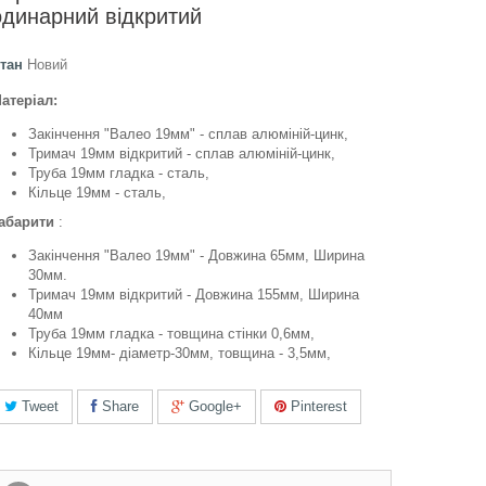
одинарний відкритий
тан
Новий
атеріал:
Закінчення "Валео 19мм" - сплав алюміній-цинк,
Тримач 19мм відкритий - сплав алюміній-цинк,
Труба 19мм гладка - сталь,
Кільце 19мм - сталь,
абарити
:
Закінчення "Валео 19мм" - Довжина 65мм, Ширина
30мм.
Тримач 19мм відкритий - Довжина 155мм, Ширина
40мм
Труба 19мм гладка - товщина стінки 0,6мм,
Кільце 19мм- діаметр-30мм, товщина - 3,5мм,
Tweet
Share
Google+
Pinterest