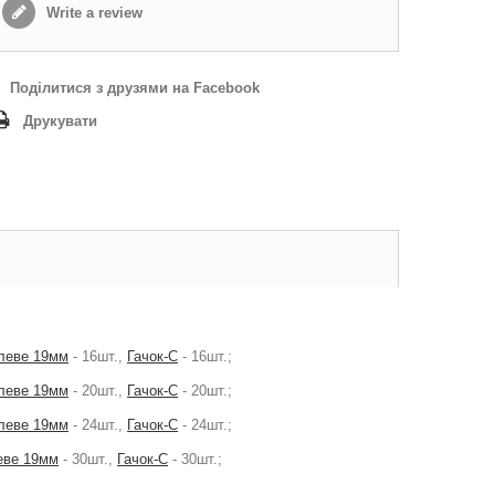
Write a review
Поділитися з друзями на Facebook
Друкувати
леве 19мм
- 16шт.,
Гачок-С
- 16шт.;
леве 19мм
- 20шт.,
Гачок-С
- 20шт.;
леве 19мм
- 24шт.,
Гачок-С
- 24шт.;
еве 19мм
- 30шт.,
Гачок-С
- 30шт.;