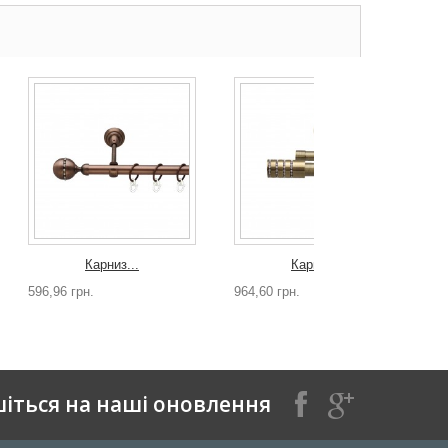
Карниз...
Карниз...
596,96 грн.
964,60 грн.
8
іться на наші оновлення