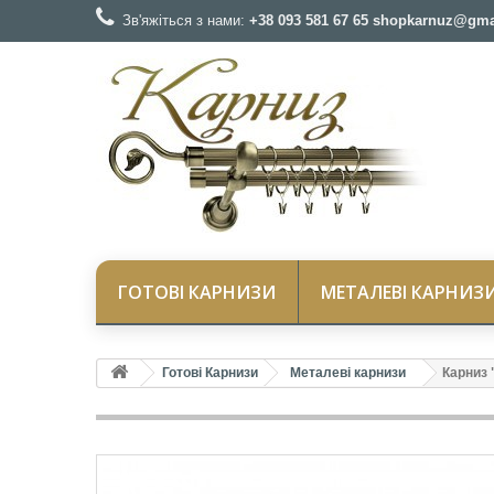
Зв'яжіться з нами:
+38 093 581 67 65 shopkarnuz@gma
ГОТОВІ КАРНИЗИ
МЕТАЛЕВІ КАРНИЗ
Готові Карнизи
Металеві карнизи
Карниз 