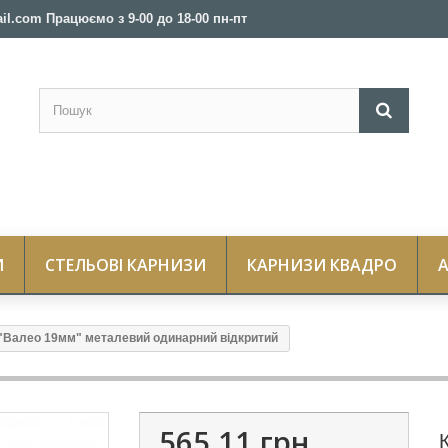
il.com Працюємо з 9-00 до 18-00 пн-пт
И
СТЕЛЬОВІ КАРНИЗИ
КАРНИЗИ КВАДРО
"Валео 19мм" металевий одинарний відкритий
565,11 грн.