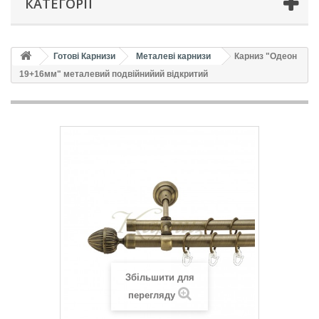
КАТЕГОРІЇ
Готові Карнизи
Металеві карнизи
Карниз "Одеон
19+16мм" металевий подвійнийий відкритий
Збільшити для
перегляду