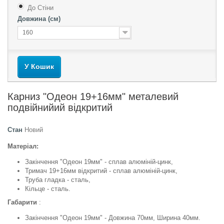
До Стіни
Довжина (см)
160
У Кошик
Карниз "Одеон 19+16мм" металевий
подвійнийий відкритий
Стан
Новий
Матеріал:
Закінчення "Одеон 19мм" - сплав алюміній-цинк,
Тримач 19+16мм відкритий - сплав алюміній-цинк,
Труба гладка - сталь,
Кільце - сталь.
Габарити
:
Закінчення "Одеон 19мм" - Довжина 70мм, Ширина 40мм.